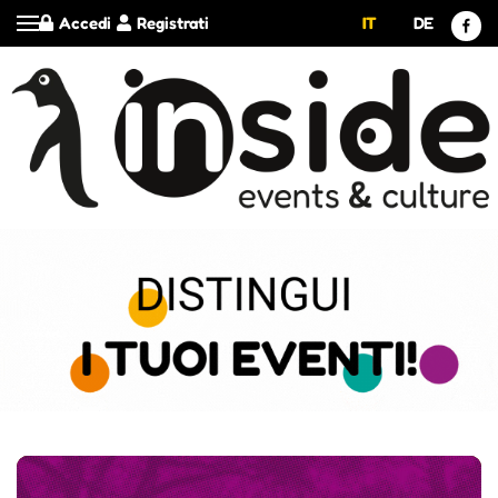
Accedi
Registrati
IT
DE