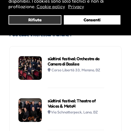
disponibili. I cookies sono solo tecnici e non di
Visita profilo
profilazione.
Cookie policy
Privacy
Rifiuta
Consenti
Potrebbe interessarti anche :
südtirol festival: Orchestra da
Camera di Basilea
Corso Libertà 33, Merano, BZ
südtirol festival: Theatre of
Voices & Meta4
Via Schnatterpeck, Lana, BZ