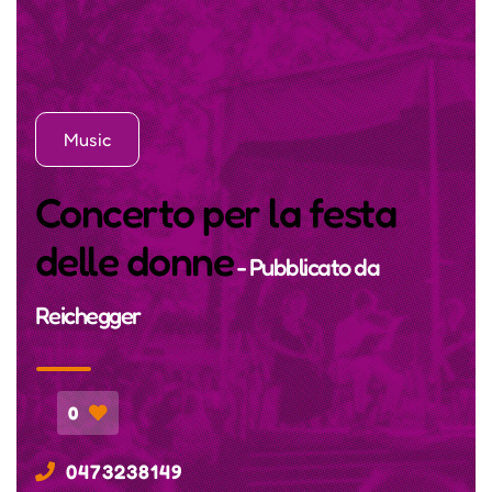
Music
Concerto per la festa
delle donne
- Pubblicato da
Reichegger
0
0473238149