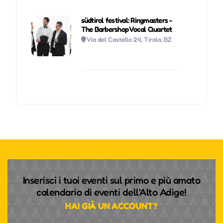
südtirol festival: Ringmasters -
The Barbershop Vocal Quartet
Via del Castello 24, Tirolo, BZ
Inserisci i tuoi eventi sul primo e più amato
calendario di eventi dell'Alto Adige!
HAI GIÀ UN ACCOUNT?