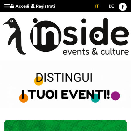
Accedi
Registrati
IT
DE