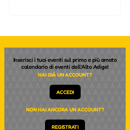
Inserisci i tuoi eventi sul primo e più amato
calendario di eventi dell'Alto Adige!
HAI GIÀ UN ACCOUNT?
ACCEDI
NON HAI ANCORA UN ACCOUNT?
REGISTRATI