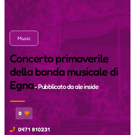
Music
Concerto primaverile
della banda musicale di
Egna
- Pubblicato da
ale inside
0
0471 810231