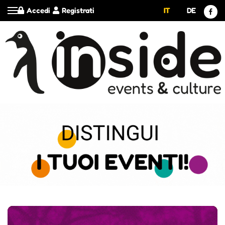
Accedi
Registrati
IT
DE