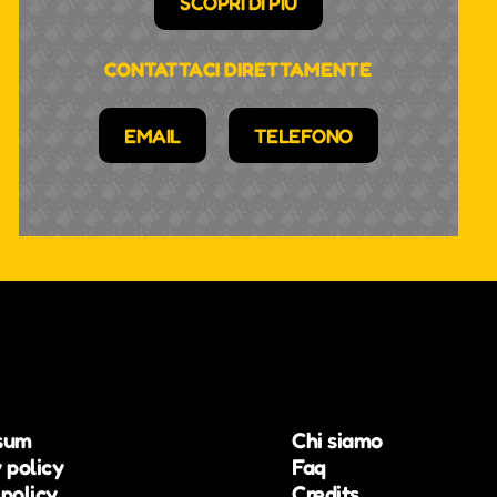
SCOPRI DI PIÙ
CONTATTACI DIRETTAMENTE
EMAIL
TELEFONO
sum
Chi siamo
 policy
Faq
policy
Credits