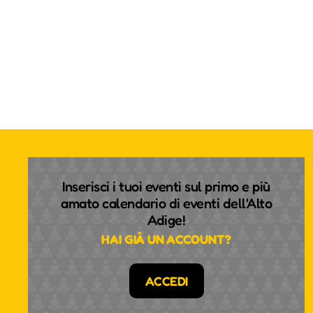
Inserisci i tuoi eventi sul primo e più
amato calendario di eventi dell'Alto
Adige!
HAI GIÀ UN ACCOUNT?
ACCEDI