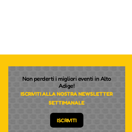
Non perderti i migliori eventi in Alto
Adige!
ISCRIVITI ALLA NOSTRA NEWSLETTER
SETTIMANALE
ISCRIVITI