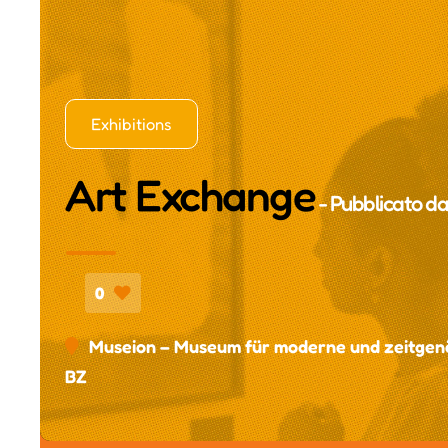
Exhibitions
Art Exchange
- Pubblicato d
0
Museion – Museum für moderne und zeitgenö
BZ