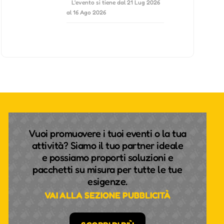
L'evento si tiene dal 21 Lug 2026
al 16 Ago 2026
Vuoi promuovere i tuoi eventi o la tua
attività? Siamo il tuo partner ideale
e possiamo proporti soluzioni e
pacchetti su misura per tutte le tue
esigenze.
VAI ALLA SEZIONE PUBBLICITÀ