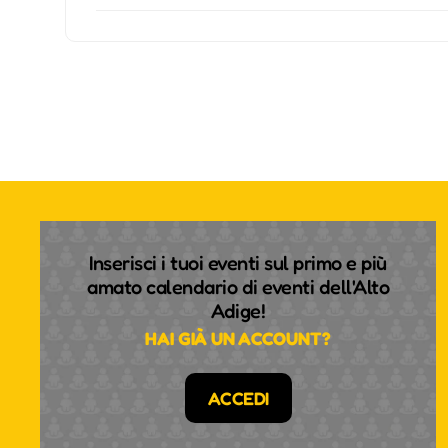
Inserisci i tuoi eventi sul primo e più
amato calendario di eventi dell'Alto
Adige!
HAI GIÀ UN ACCOUNT?
ACCEDI