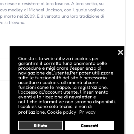
on riesce a resistere al loro fascino. A loro scelta, su
ovo medley di Michael Jackson, con il quale vogliono
op morto nel 2009. È diventata una loro tradizione di
e si trovano.
❌
Questo sito web utilizza i cookies per
garantire il corretto funzionamento delle
procedure e migliorare l'esperienza di
navigazione dell'utente.Per poter utilizzare
tutte le funzionalità del sito è necessario
accettare i cookies, altrimenti alcune
funzioni come le mappe, la registrazione,
l'accesso all'account utente, l'inserimento
eventi e la ricezione di newsletter e
notifiche informative non saranno disponibili.
I cookies sono solo tecnici e non di
profilazione.
Cookie policy
Privacy
Rifiuta
Consenti