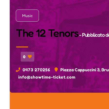
Music
The 12 Tenors
- Pubblicato 
0
0473 270256
Piazza Cappuccini 3, Bru
info@showtime-ticket.com