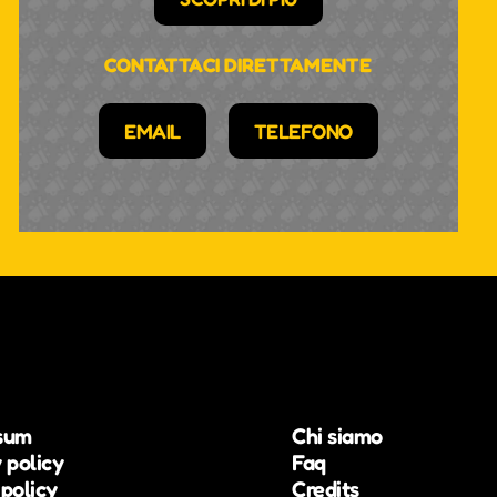
CONTATTACI DIRETTAMENTE
EMAIL
TELEFONO
sum
Chi siamo
 policy
Faq
policy
Credits