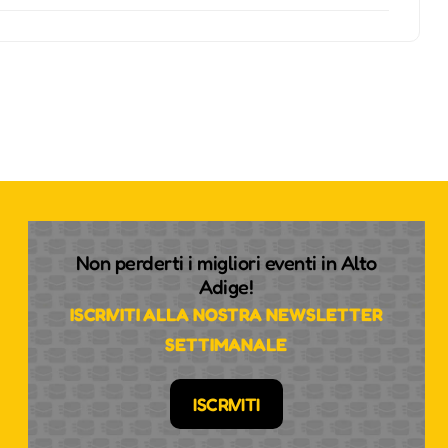
Non perderti i migliori eventi in Alto
Adige!
ISCRIVITI ALLA NOSTRA NEWSLETTER
SETTIMANALE
ISCRIVITI