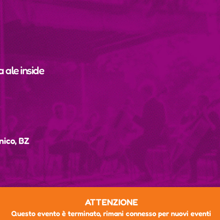
da
ale inside
nico, BZ
ATTENZIONE
Questo evento è terminato, rimani connesso per nuovi eventi