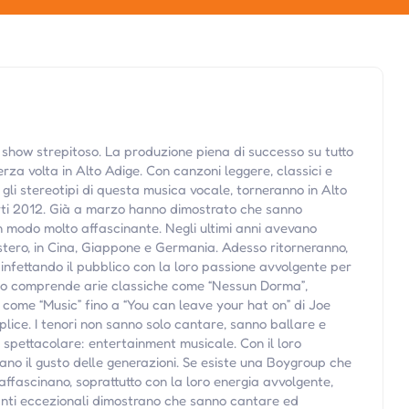
o show strepitoso. La produzione piena di successo su tutto
erza volta in Alto Adige. Con canzoni leggere, classici e
 gli stereotipi di questa musica vocale, torneranno in Alto
ti 2012. Già a marzo hanno dimostrato che sanno
un modo molto affascinante. Negli ultimi anni avevano
estero, in Cina, Giappone e Germania. Adesso ritorneranno,
 infettando il pubblico con la loro passione avvolgente per
orio comprende arie classiche come “Nessun Dorma”,
come “Music” fino a “You can leave your hat on” di Joe
eplice. I tenori non sanno solo cantare, sanno ballare e
o spettacolare: entertainment musicale. Con il loro
ano il gusto delle generazioni. Se esiste una Boygroup che
 affascinano, soprattutto con la loro energia avvolgente,
nti eccezionali dimostrano che sanno cantare ed