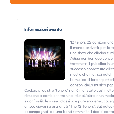
Informazioni evento
12 tenori, 22 canzoni, un
il mondo arriverà per la t
uno show che elimina tutti
Adige per ben due concer
trattenere il pubblico in 
successo soprattutto all’
meglio che mai, sui palchi
la musica. Il loro repert
canzoni della musica pop 
Cocker, il registro “tenore” non é mai stato così molt
riescono a cambiare tra uno stile all’altro in un mod
inconfondibile sound classico e pure moderno, colleg
unisce giovani e anziani, è “The 12 Tenors”. Sul palco
accompagnati da una band femminile, i dodici canta