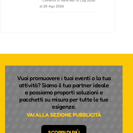
L'evento si tiene dal 10 Lug 2026
al 28 Ago 2026
Vuoi promuovere i tuoi eventi o la tua
attività? Siamo il tuo partner ideale
e possiamo proporti soluzioni e
pacchetti su misura per tutte le tue
esigenze.
VAI ALLA SEZIONE PUBBLICITÀ
SCOPRI DI PIÙ