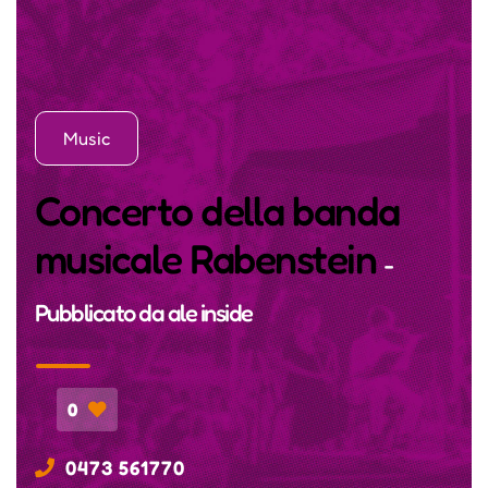
Music
Concerto della banda
musicale Rabenstein
-
Pubblicato da
ale inside
0
0473 561770