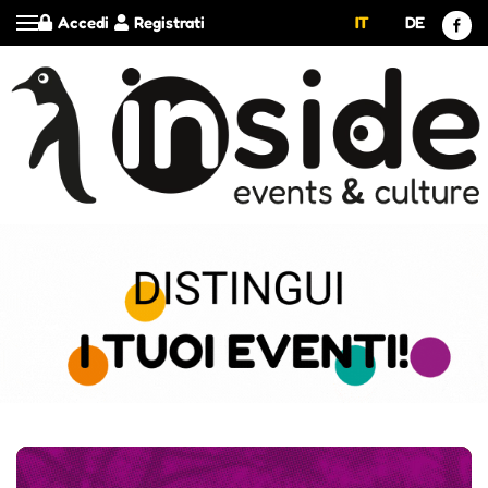
Accedi
Registrati
IT
DE