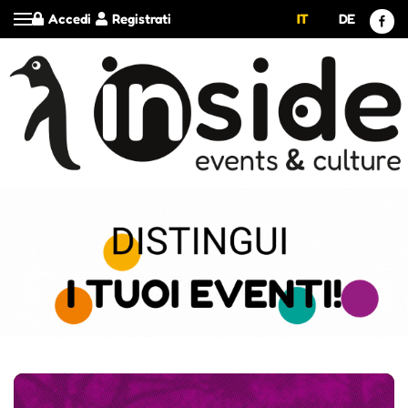
Accedi
Registrati
IT
DE