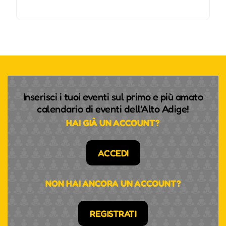
Inserisci i tuoi eventi sul primo e più amato
calendario di eventi dell'Alto Adige!
HAI GIÀ UN ACCOUNT?
ACCEDI
NON HAI ANCORA UN ACCOUNT?
REGISTRATI