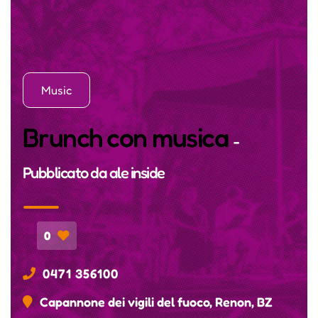
Music
Brunch con musica
-
Pubblicato da
ale inside
0
0471 356100
Capannone dei vigili del fuoco, Renon, BZ