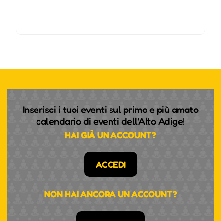
Inserisci i tuoi eventi sul primo e più amato
calendario di eventi dell'Alto Adige!
HAI GIÀ UN ACCOUNT?
ACCEDI
NON HAI ANCORA UN ACCOUNT?