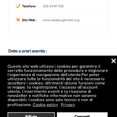
Telefono :
335 64 81 702
Sito Web :
www.salzburgerstier.org
Date e orari evento :
❌
Questo sito web utilizza i cookies per garantire il
corretto funzionamento delle procedure e migliorare
L'evento si tiene dal 22 Mag 2026 al 23 Mag 2026
l'esperienza di navigazione dell'utente.Per poter
utilizzare tutte le funzionalità del sito è necessario
accettare i cookies, altrimenti alcune funzioni come
le mappe, la registrazione, l'accesso all'account
utente, l'inserimento eventi e la ricezione di
newsletter e notifiche informative non saranno
disponibili. I cookies sono solo tecnici e non di
profilazione.
Cookie policy
Privacy
Pubblicato da :
Rifiuta
Consenti