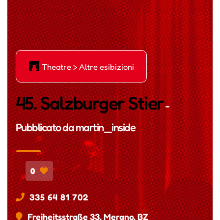
Ė
Theatre > Altre esibizioni
45. Salzburger Stier
-
Pubblicato da
martin_inside
0
335 64 81 702
Freiheitsstraße 33, Merano, BZ