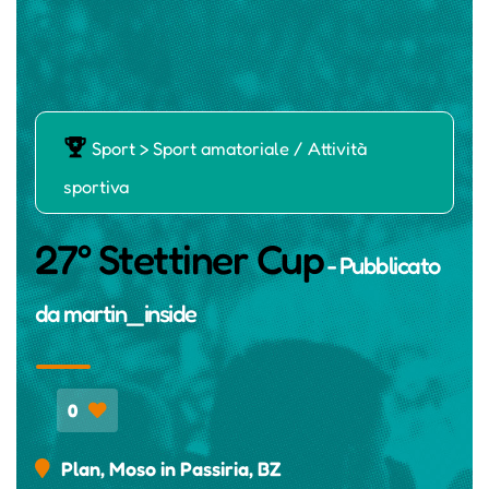
Ň
Sport > Sport amatoriale / Attività
sportiva
27° Stettiner Cup
- Pubblicato
da
martin_inside
0
Plan, Moso in Passiria, BZ