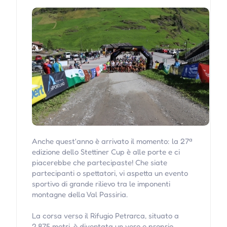
Anche quest'anno è arrivato il momento: la 27ª
edizione dello Stettiner Cup è alle porte e ci
piacerebbe che partecipaste! Che siate
partecipanti o spettatori, vi aspetta un evento
sportivo di grande rilievo tra le imponenti
montagne della Val Passiria.
La corsa verso il Rifugio Petrarca, situato a
2.875 metri, è diventata un vero e proprio