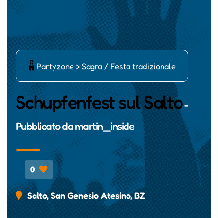
Ķ
Partyzone > Sagra / Festa tradizionale
Schupfenfest sul Salto
-
Pubblicato da
martin_inside
0
Salto, San Genesio Atesino, BZ