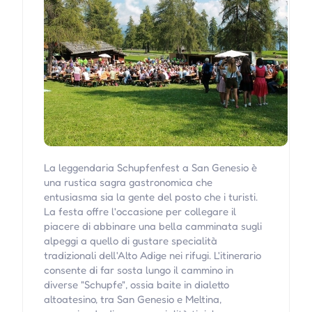
La leggendaria Schupfenfest a San Genesio è
una rustica sagra gastronomica che
entusiasma sia la gente del posto che i turisti.
La festa offre l'occasione per collegare il
piacere di abbinare una bella camminata sugli
alpeggi a quello di gustare specialità
tradizionali dell'Alto Adige nei rifugi. L'itinerario
consente di far sosta lungo il cammino in
diverse "Schupfe", ossia baite in dialetto
altoatesino, tra San Genesio e Meltina,