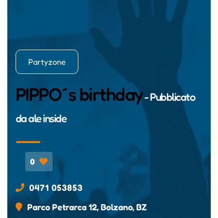
Partyzone
PIPPO´s birthday
- Pubblicato
da
ale inside
0
0471 053853
Parco Petrarca 12, Bolzano, BZ