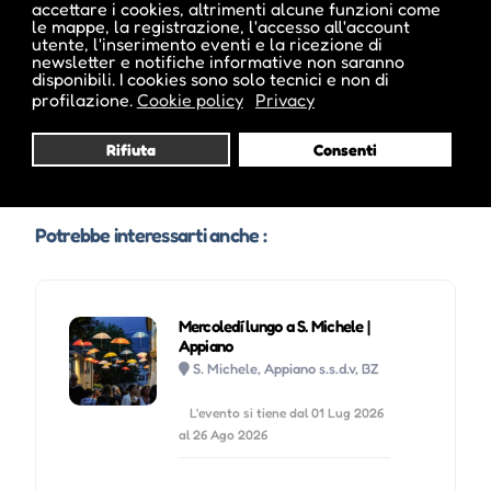
accettare i cookies, altrimenti alcune funzioni come
le mappe, la registrazione, l'accesso all'account
utente, l'inserimento eventi e la ricezione di
newsletter e notifiche informative non saranno
disponibili. I cookies sono solo tecnici e non di
profilazione.
Cookie policy
Privacy
Visita profilo
Rifiuta
Consenti
Potrebbe interessarti anche :
Mercoledí lungo a S. Michele |
Appiano
S. Michele, Appiano s.s.d.v, BZ
L'evento si tiene dal 01 Lug 2026
al 26 Ago 2026