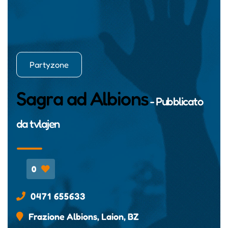
Partyzone
Sagra ad Albions
- Pubblicato
da
tvlajen
0
0471 655633
Frazione Albions, Laion, BZ