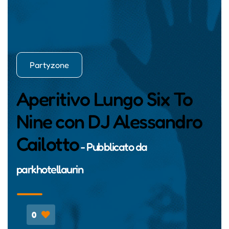
Partyzone
Aperitivo Lungo Six To
Nine con DJ Alessandro
Cailotto
- Pubblicato da
parkhotellaurin
0