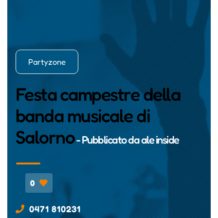
Partyzone
Festa campestre della
banda musicale di
Salorno
- Pubblicato da
ale inside
0
0471 810231