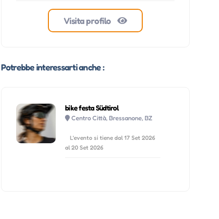
Visita profilo
Potrebbe interessarti anche :
bike festa Südtirol
Centro Città, Bressanone, BZ
L'evento si tiene dal 17 Set 2026
al 20 Set 2026