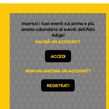
Inserisci i tuoi eventi sul primo e più
amato calendario di eventi dell'Alto
Adige!
HAI GIÀ UN ACCOUNT?
ACCEDI
NON HAI ANCORA UN ACCOUNT?
REGISTRATI