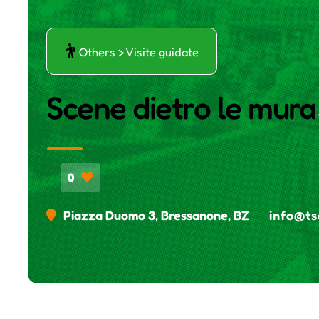
ŕ
Others > Visite guidate
Scene dietro le mura
0
Piazza Duomo 3, Bressanone, BZ
info@t