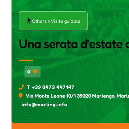
ŕ
Others > Visite guidate
Una serata d’estate 
0
T +39 0473 447147
Via Monte Leone 10/1 39020 Marlengo, Marl
info@marling.info