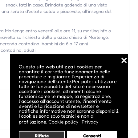
snack fatti in casa. Brindate godendo di una vista
 una serata d’estate calda e piacevole, all’insegna del
ca Marlengo entro venerdì alle ore 11, su marling.info o
 navetta su richiesta dalla piazza chiesa di Marlengo.
n merenda contadina, bambini da 6 a 17 anni
 contadina, adulti
❌
Questo sito web utilizza i cookies per
garantire il corretto funzionamento delle
procedure e migliorare l'esperienza di
navigazione dell'utente.Per poter utilizzare
tutte le funzionalità del sito è necessario
accettare i cookies, altrimenti alcune
funzioni come le mappe, la registrazione,
l'accesso all'account utente, l'inserimento
eventi e la ricezione di newsletter e
notifiche informative non saranno disponibili.
I cookies sono solo tecnici e non di
profilazione.
Cookie policy
Privacy
Rifiuta
Consenti