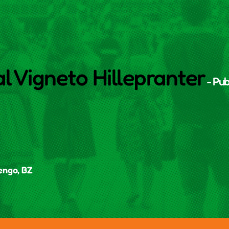
al Vigneto Hillepranter
- Pub
engo, BZ