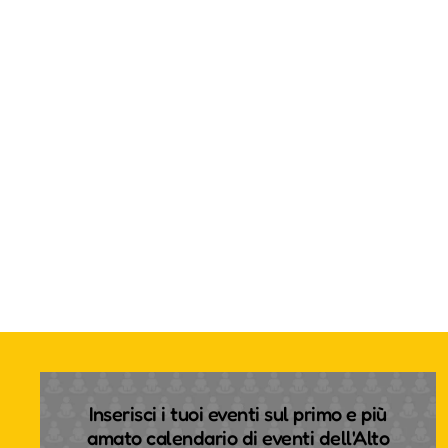
Inserisci i tuoi eventi sul primo e più
amato calendario di eventi dell'Alto