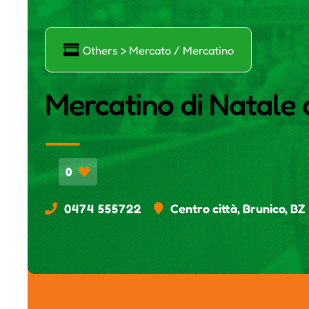
Ő
Others > Mercato / Mercatino
Mercatino di Natale 
0
0474 555722
Centro città, Brunico, BZ