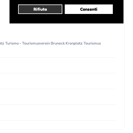
Rifiuta
Consenti
atz Turismo - Tourismusverein Bruneck Kronplatz Tourismus