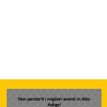
Non perderti i migliori eventi in Alto
Adige!