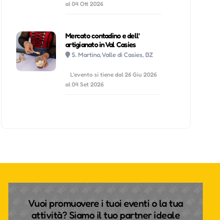
al 04 Ott 2026
Mercato contadino e dell'
artigianato in Val Casies
S. Martino, Valle di Casies, BZ
L'evento si tiene dal 26 Giu 2026
al 04 Set 2026
Vuoi promuovere i tuoi eventi o la tua
attività? Siamo il tuo partner ideale