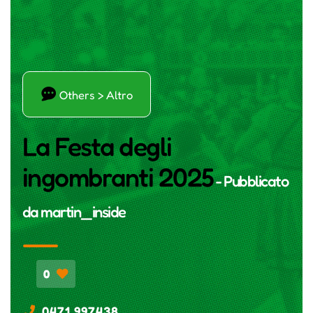
Ŗ
Others > Altro
La Festa degli
ingombranti 2025
- Pubblicato
da
martin_inside
0
0471 997438