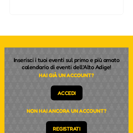
Inserisci i tuoi eventi sul primo e più amato
calendario di eventi dell'Alto Adige!
HAI GIÀ UN ACCOUNT?
ACCEDI
NON HAI ANCORA UN ACCOUNT?
REGISTRATI