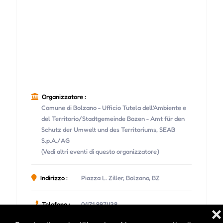
Organizzatore :
Comune di Bolzano - Ufficio Tutela dell'Ambiente e
del Territorio/Stadtgemeinde Bozen - Amt für den
Schutz der Umwelt und des Territoriums, SEAB
S.p.A./AG
(Vedi altri eventi di questo organizzatore)
Indirizzo :
Piazza L. Ziller, Bolzano, BZ
Telefono :
0471 997438
❌