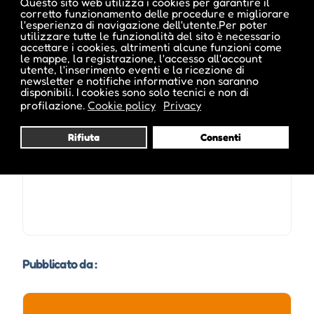
Questo sito web utilizza i cookies per garantire il
Email :
reinhold.burchia@comune.bolzano.it
corretto funzionamento delle procedure e migliorare
l'esperienza di navigazione dell'utente.Per poter
utilizzare tutte le funzionalità del sito è necessario
accettare i cookies, altrimenti alcune funzioni come
le mappe, la registrazione, l'accesso all'account
utente, l'inserimento eventi e la ricezione di
newsletter e notifiche informative non saranno
disponibili. I cookies sono solo tecnici e non di
Date e orari evento :
profilazione.
Cookie policy
Privacy
Rifiuta
Consenti
Pubblicato da :