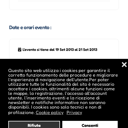
Date e orari evento :
L'evento si tiene dal 19 Set 2013 al 21 Set 2013
❌
Questo sito web utilizza i cookies per garantire il
corretto funzionamento delle procedure e migliorare
Note sugli orari :
l'esperienza di navigazione dell'utente.Per poter
utilizzare tutte le funzionalità del sito è necessario
09.00-18.00 / Sa-sab 09.00-17.00
accettare i cookies, altrimenti alcune funzioni come
le mappe, la registrazione, l'accesso all'account
utente, l'inserimento eventi e la ricezione di
newsletter e notifiche informative non saranno
disponibili. I cookies sono solo tecnici e non di
Pubblicato da :
profilazione.
Cookie policy
Privacy
Rifiuta
Consenti