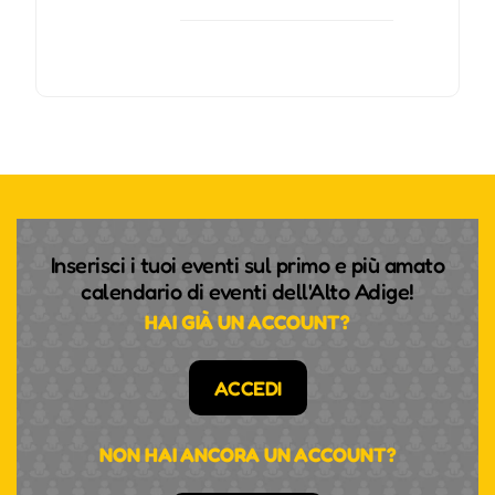
Inserisci i tuoi eventi sul primo e più amato
calendario di eventi dell'Alto Adige!
HAI GIÀ UN ACCOUNT?
ACCEDI
NON HAI ANCORA UN ACCOUNT?