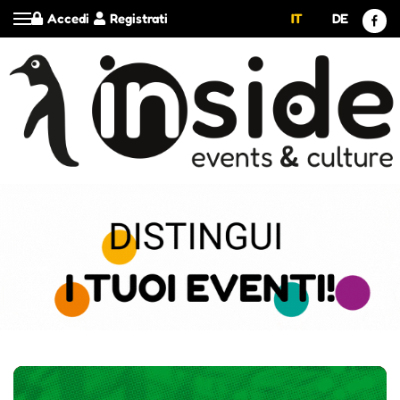
Accedi
Registrati
IT
DE