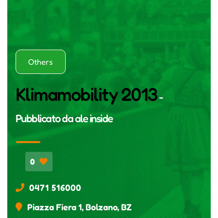
Others
Klimamobility 2013
-
Pubblicato da
ale inside
0
0471 516000
Piazza Fiera 1, Bolzano, BZ