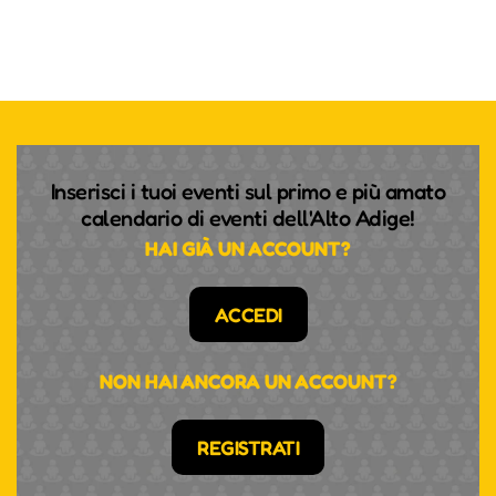
Inserisci i tuoi eventi sul primo e più amato
calendario di eventi dell'Alto Adige!
HAI GIÀ UN ACCOUNT?
ACCEDI
NON HAI ANCORA UN ACCOUNT?
REGISTRATI