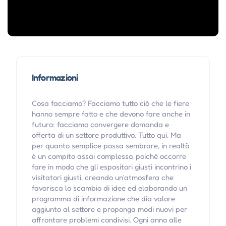
Informazioni
Cosa facciamo? Facciamo tutto ciò che le fiere
hanno sempre fatto e che devono fare anche in
futuro: facciamo convergere domanda e
offerta di un settore produttivo. Tutto qui. Ma
per quanto semplice possa sembrare, in realtà
è un compito assai complesso, poiché occorre
fare in modo che gli espositori giusti incontrino i
visitatori giusti, creando un’atmosfera che
favorisca lo scambio di idee ed elaborando un
programma di informazione che dia valore
aggiunto al settore e proponga modi nuovi per
affrontare problemi condivisi. Ogni anno alle