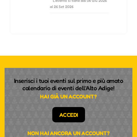
L'evento si tiene dal 06 Giu 2026
al 26 Set 2026
Inserisci i tuoi eventi sul primo e più amato
calendario di eventi dell'Alto Adige!
HAI GIÀ UN ACCOUNT?
ACCEDI
NON HAI ANCORA UN ACCOUNT?