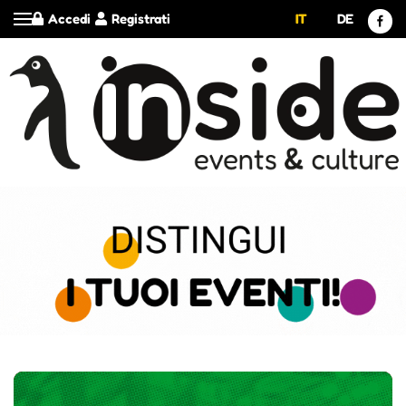
Accedi
Registrati
IT
DE