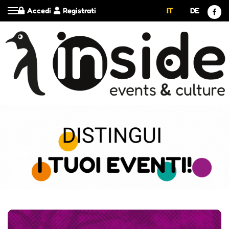
Accedi
Registrati
IT
DE