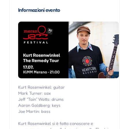
Informazioni evento
Kurt Rosenwinkel: guitar
Mark Turner: sax
Jeff “Tain” Watts: drums
Aaron Goldberg: keys
Joe Martin: bass
Kurt Rosenwinkel si è fatto conoscere e