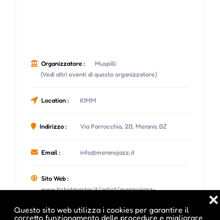
Organizzatore :
Muspilli
(Vedi altri eventi di questo organizzatore)
Location :
KIMM
Indirizzo :
Via Parrocchia, 2B, Merano, BZ
Email :
info@meranojazz.it
Sito Web :
www.ticketmaster.it/artist/meranojazz-
❌
biglietti/1448383
Questo sito web utilizza i cookies per garantire il
corretto funzionamento delle procedure e migliorare