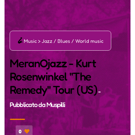
ī
Music > Jazz / Blues / World music
MeranOjazz - Kurt
Rosenwinkel "The
Remedy" Tour (US)
-
Pubblicato da
Muspilli
0