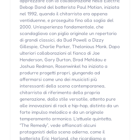
apprezzare con la collaborazione nella Electric
Bebop Band del batterista Paul Motian, iniziata
nel 1992, quando il chitarrista era appena
ventiduenne, e proseguita fino alla soglia del
2000. Un’esperienza fondamentale, che
scandagliava con piglio originale un repertorio
di grandi classici, da Bud Powell a Dizzy
Gillespie, Charlie Parker, Thelonious Monk. Dopo
ulteriori collaborazioni al fianco di Joe
Henderson, Gary Burton, Brad Mehldau e
Joshua Redman, Rosenwinkel ha iniziato a
produrre progetti propri, giungendo ad
affermarsi come uno dei musicisti più
interessanti della scena contemporanea,
chitarrista di riferimento della propria
generazione, dallo stile versatile, attento pure
alle innovazioni di rock e hip-hop, distinto da un
forte impulso melodico e da un originale
temperamento armonico. L’attuale quintetto,
“The Remedy”, vede affiancati alcuni
protagonisti della scena odierna, come il
batterista Eric Harland, che ricordiamo a