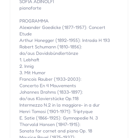
SOFIA ADINOLFI
pianoforte
PROGRAMMA
Alexander Goedicke (1877-1957): Concert
Etude
Arthur Honegger (1892-1955): Intrada H 193
Robert Schumann (1810-1856):
da/aus Davidsbündlertänze
1. Lebhaft
2. Innig
3. Mit Humor
Francois Rauber (1933-2003):
Concerto En 4 Mouvements
Johannes Brahms (1833-1897):
da/aus Klavierstücke Op.118
Intermezzo N.2 in la maggiore- in a dur
Henri Tomasi (1901-1971): Triptyque
E. Satie (1866-1925): Gymnopedie N. 3
Thorvald Hansen (1847-1915):
Sonata for cornet and piano Op. 18
Maurice Ravel (1875-1937):