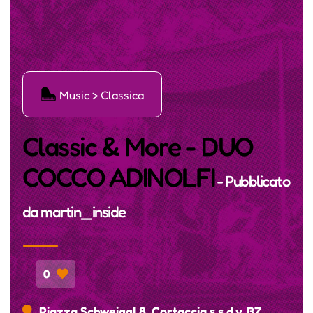
Ģ
Music > Classica
Classic & More - DUO
COCCO ADINOLFI
- Pubblicato
da
martin_inside
0
Piazza Schweiggl 8, Cortaccia s.s.d.v, BZ