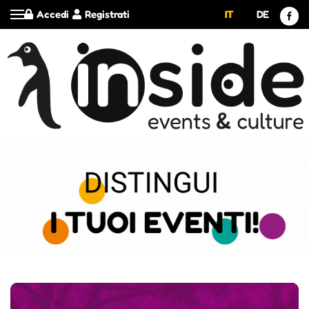
Accedi
Registrati
IT
DE