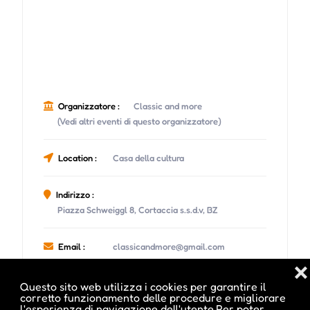
Organizzatore :
Classic and more
(Vedi altri eventi di questo organizzatore)
Location :
Casa della cultura
Indirizzo :
Piazza Schweiggl 8, Cortaccia s.s.d.v, BZ
Email :
classicandmore@gmail.com
❌
Sito Web :
Questo sito web utilizza i cookies per garantire il
corretto funzionamento delle procedure e migliorare
www.musicclub-egna.it/classicandmore
l'esperienza di navigazione dell'utente.Per poter