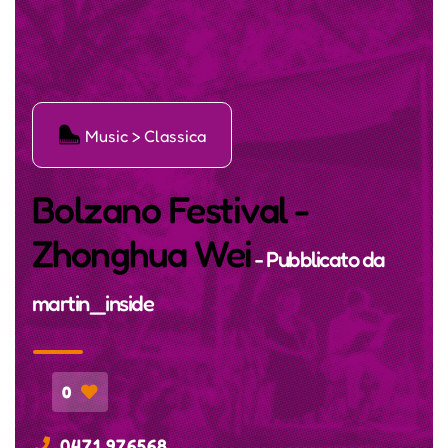
Ģ
Music > Classica
Bolzano Festival -
Zhonghua Wei
- Pubblicato da
martin_inside
0
0471 976568