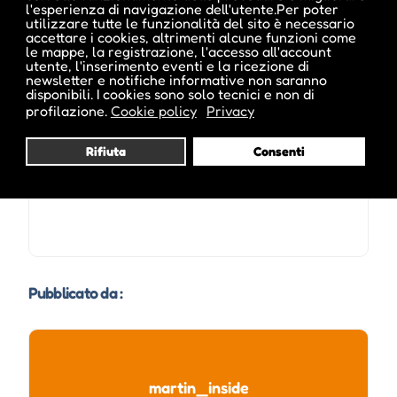
l'esperienza di navigazione dell'utente.Per poter
utilizzare tutte le funzionalità del sito è necessario
Date e orari evento :
accettare i cookies, altrimenti alcune funzioni come
le mappe, la registrazione, l'accesso all'account
utente, l'inserimento eventi e la ricezione di
newsletter e notifiche informative non saranno
disponibili. I cookies sono solo tecnici e non di
profilazione.
Cookie policy
Privacy
Rifiuta
Consenti
Mer 19 Agosto, 2026
12:30
Pubblicato da :
martin_inside