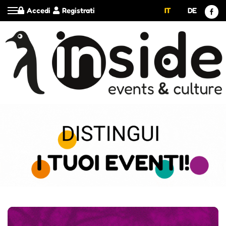
Accedi
Registrati
IT
DE