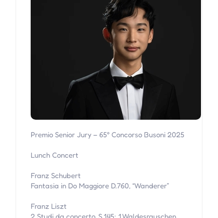
Premio Senior Jury – 65° Concorso Busoni 2025
Lunch Concert
Franz Schubert
Fantasia in Do Maggiore D.760, “Wanderer”
Franz Liszt
2 Studi da concerto, S.145: 1.Waldesrauschen.