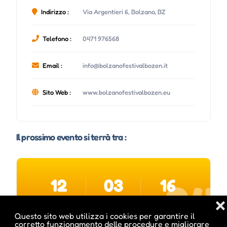
Indirizzo :
Via Argentieri 6, Bolzano, BZ
Telefono :
0471 976568
Email :
info@bolzanofestivalbozen.it
Sito Web :
www.bolzanofestivalbozen.eu
Il prossimo evento si terrà tra :
12
03
16
03
❌
giorni
ore
minuti
Questo sito web utilizza i cookies per garantire il
corretto funzionamento delle procedure e migliorare