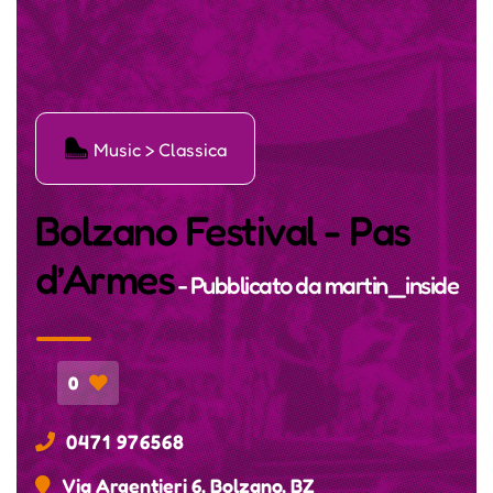
Ģ
Music > Classica
Bolzano Festival - Pas
d’Armes
- Pubblicato da
martin_inside
0
0471 976568
Via Argentieri 6, Bolzano, BZ