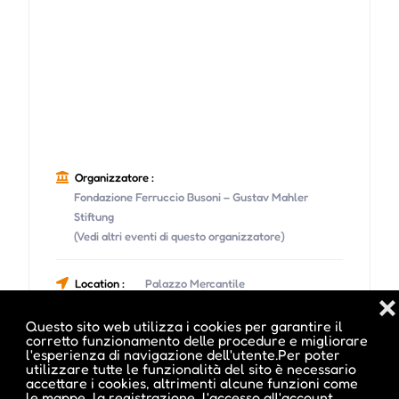
Organizzatore :
Fondazione Ferruccio Busoni – Gustav Mahler
Stiftung
(Vedi altri eventi di questo organizzatore)
Location :
Palazzo Mercantile
❌
Questo sito web utilizza i cookies per garantire il
Indirizzo :
Via Argentieri 6, Bolzano, BZ
corretto funzionamento delle procedure e migliorare
l'esperienza di navigazione dell'utente.Per poter
utilizzare tutte le funzionalità del sito è necessario
Telefono :
0471 976568
accettare i cookies, altrimenti alcune funzioni come
le mappe, la registrazione, l'accesso all'account