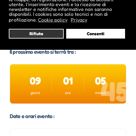
utente, l'inserimento eventi e la ricezione di
newsletter e notifiche informative non saranno
Email :
info@bolzanofestivalbozen.it
disponibili. I cookies sono solo tecnici e non di
profilazione.
Cookie policy
Privacy
Sito Web :
www.bolzanofestivalbozen.eu
Rifiuta
Consenti
Il prossimo evento si terrà tra :
09
01
05
44
giorni
ore
minuti
Date e orari evento :