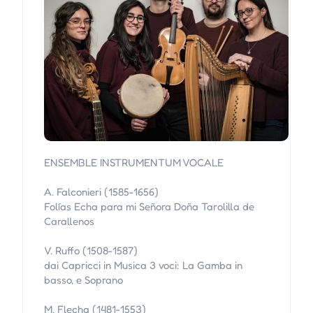
ENSEMBLE INSTRUMENTUM VOCALE
A. Falconieri (1585-1656)
Folías Echa para mi Señora Doña Tarolilla de
Carallenos
V. Ruffo (1508-1587)
dai Capricci in Musica 3 voci: La Gamba in
basso, e Soprano
M. Flecha (1481-1553)