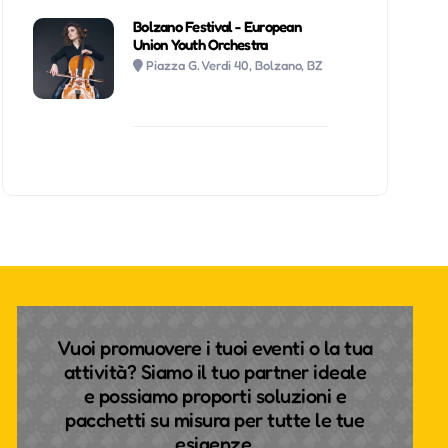
Bolzano Festival - European
Union Youth Orchestra
Piazza G. Verdi 40, Bolzano, BZ
Vuoi promuovere i tuoi eventi o la tua
attività? Siamo il tuo partner ideale
e possiamo proporti soluzioni e
pacchetti su misura per tutte le tue
esigenze.