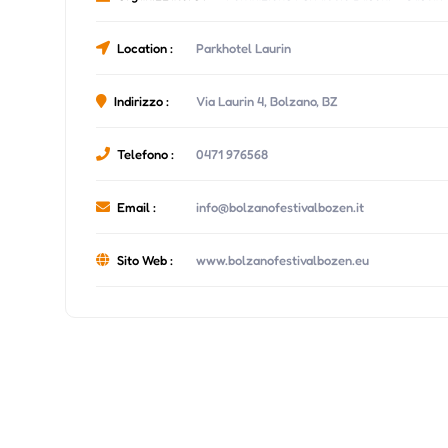
Location :
Parkhotel Laurin
Indirizzo :
Via Laurin 4, Bolzano, BZ
Telefono :
0471 976568
Email :
info@bolzanofestivalbozen.it
Sito Web :
www.bolzanofestivalbozen.eu