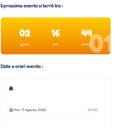
Il prossimo evento si terrà tra :
02
16
44
00
giorni
ore
minuti
Date e orari evento :
Mar 11 Agosto, 2026
20:00