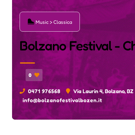
Ģ
Music > Classica
Bolzano Festival - 
0
0471 976568
Via Laurin 4, Bolzano, BZ
info@bolzanofestivalbozen.it