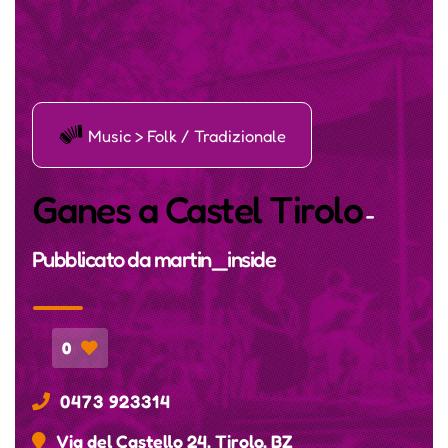
Ī
Music > Folk / Tradizionale
Ganes a Castel Tirolo
-
Pubblicato da
martin_inside
0
0473 923314
Via del Castello 24, Tirolo, BZ