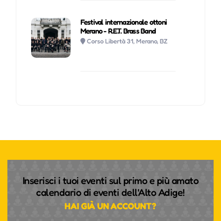
Festival internazionale ottoni
Merano - R.E.T. Brass Band
Corso Libertà 31, Merano, BZ
Inserisci i tuoi eventi sul primo e più amato
calendario di eventi dell'Alto Adige!
HAI GIÀ UN ACCOUNT?