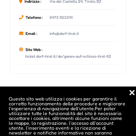
Indirizzo :
Via del Castello 24, Tirolo, BZ
Telefono :
0473 923314
Email :
info@dorf-tirol.it
Sito Web :
ticket.dorf-tirol.it/de/ganes-auf-schloss-tirol-52
❌
Date e orari evento :
Questo sito web utilizza i cookies per garantire il
corretto funzionamento delle procedure e migliorare
l'esperienza di navigazione dell'utente.Per poter
utilizzare tutte le funzionalità del sito è necessario
accettare i cookies, altrimenti alcune funzioni come
le mappe, la registrazione, l'accesso all'account
utente, l'inserimento eventi e la ricezione di
newsletter e notifiche informative non saranno