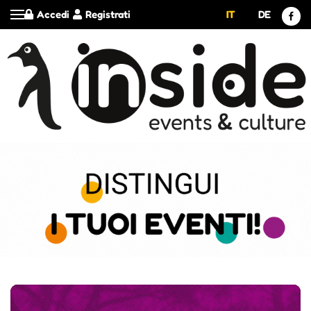
Accedi
Registrati
IT
DE