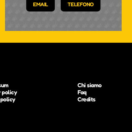
EMAIL
TELEFONO
sum
Chi siamo
 policy
Faq
policy
Credits