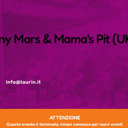
nny Mars & Mama's Pit (U
info@laurin.it
ATTENZIONE
Questo evento è terminato, rimani connesso per nuovi eventi