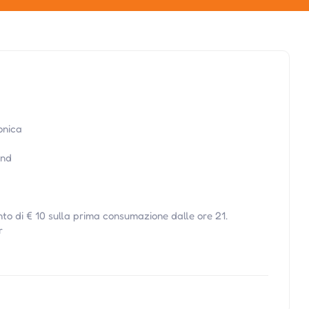
onica
ond
nto di € 10 sulla prima consumazione dalle ore 21.
r