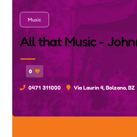
Music
All that Music - Joh
0
0471 311000
Via Laurin 4, Bolzano, BZ