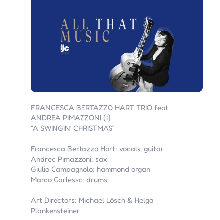
FRANCESCA BERTAZZO HART TRIO feat.
ANDREA PIMAZZONI (I)
“A SWINGIN’ CHRISTMAS”
Francesca Bertazzo Hart: vocals, guitar
Andrea Pimazzoni: sax
Giulio Campagnolo: hammond organ
Marco Carlesso: drums
Art Directors: Michael Lösch & Helga
Plankensteiner