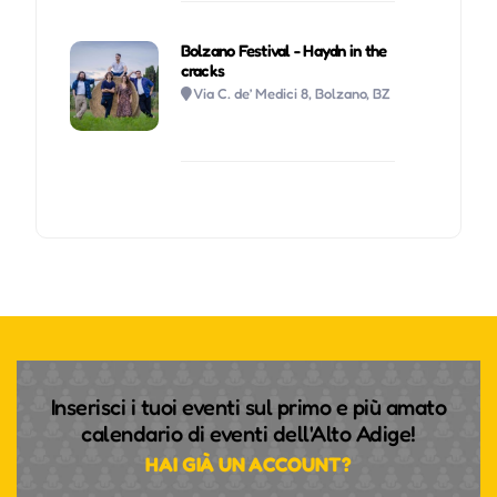
Bolzano Festival - Haydn in the
cracks
Via C. de’ Medici 8, Bolzano, BZ
Inserisci i tuoi eventi sul primo e più amato
calendario di eventi dell'Alto Adige!
HAI GIÀ UN ACCOUNT?