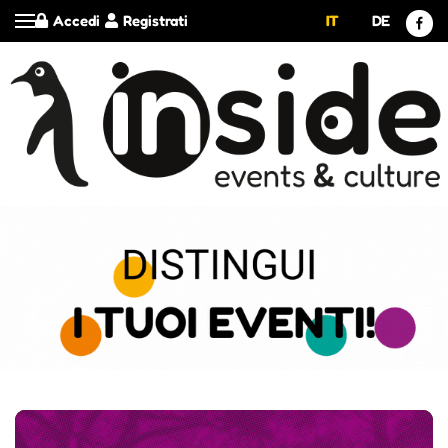
Accedi
Registrati
IT
DE