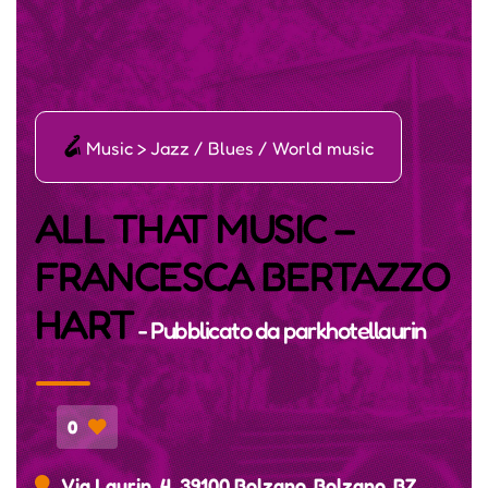
ī
Music > Jazz / Blues / World music
ALL THAT MUSIC –
FRANCESCA BERTAZZO
HART
- Pubblicato da
parkhotellaurin
0
Via Laurin, 4, 39100 Bolzano, Bolzano, BZ