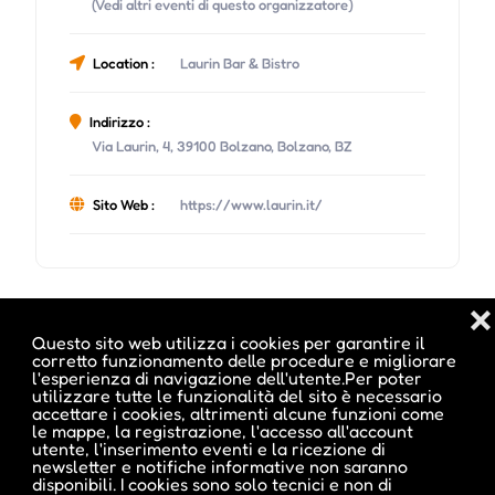
(Vedi altri eventi di questo organizzatore)
Location :
Laurin Bar & Bistro
Indirizzo :
Via Laurin, 4, 39100 Bolzano, Bolzano, BZ
Sito Web :
https://www.laurin.it/
❌
Date e orari evento :
Questo sito web utilizza i cookies per garantire il
corretto funzionamento delle procedure e migliorare
l'esperienza di navigazione dell'utente.Per poter
utilizzare tutte le funzionalità del sito è necessario
accettare i cookies, altrimenti alcune funzioni come
le mappe, la registrazione, l'accesso all'account
utente, l'inserimento eventi e la ricezione di
newsletter e notifiche informative non saranno
disponibili. I cookies sono solo tecnici e non di