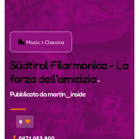
Ģ
Music > Classica
Südtirol Filarmonica - La
forza dell'amicizia
-
Pubblicato da
martin_inside
0
0471 053 800