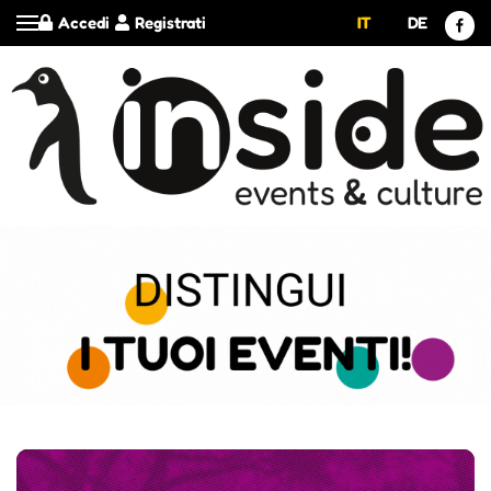
Accedi
Registrati
IT
DE