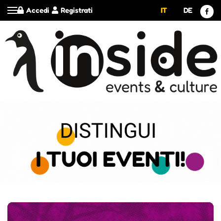
Accedi
Registrati
IT
DE