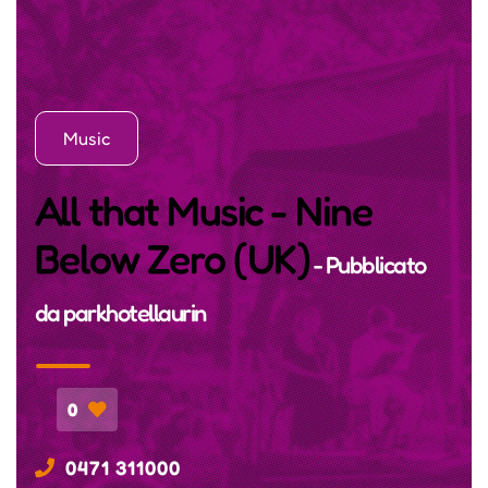
Music
All that Music - Nine
Below Zero (UK)
- Pubblicato
da
parkhotellaurin
0
0471 311000