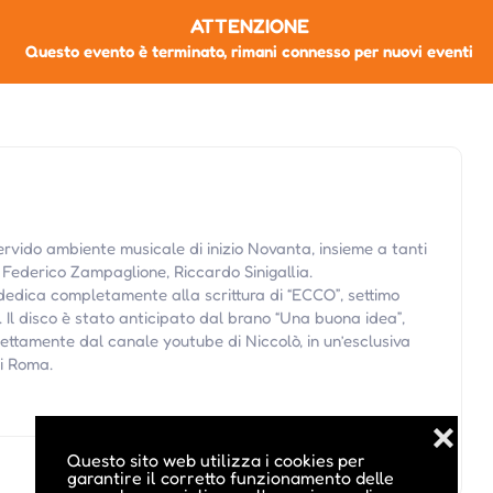
ATTENZIONE
Questo evento è terminato, rimani connesso per nuovi eventi
fervido ambiente musicale di inizio Novanta, insieme a tanti
, Federico Zampaglione, Riccardo Sinigallia.
si dedica completamente alla scrittura di “ECCO”, settimo
. Il disco è stato anticipato dal brano “Una buona idea”,
rettamente dal canale youtube di Niccolò, in un’esclusiva
di Roma.
❌
Questo sito web utilizza i cookies per
garantire il corretto funzionamento delle