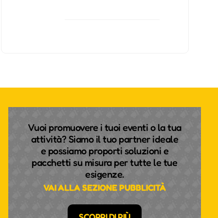
Vuoi promuovere i tuoi eventi o la tua
attività? Siamo il tuo partner ideale
e possiamo proporti soluzioni e
pacchetti su misura per tutte le tue
esigenze.
VAI ALLA SEZIONE PUBBLICITÀ
SCOPRI DI PIÙ