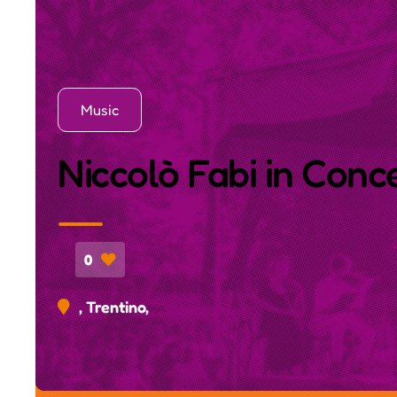
Music
Niccolò Fabi in Conc
0
, Trentino,