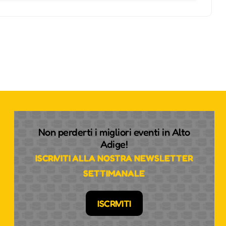
Non perderti i migliori eventi in Alto
Adige!
ISCRIVITI ALLA NOSTRA NEWSLETTER
SETTIMANALE
ISCRIVITI