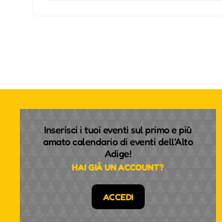
Inserisci i tuoi eventi sul primo e più
amato calendario di eventi dell'Alto
Adige!
HAI GIÀ UN ACCOUNT?
ACCEDI