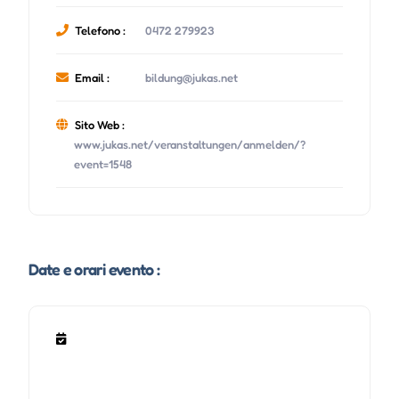
Telefono :
0472 279923
Email :
bildung@jukas.net
Sito Web :
www.jukas.net/veranstaltungen/anmelden/?
event=1548
Date e orari evento :