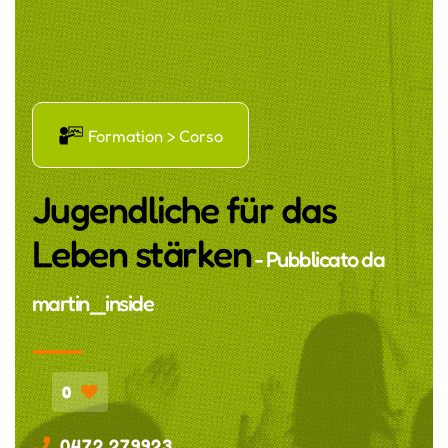
Ř
Formation > Corso
Jugendliche für das
Leben stärken
- Pubblicato da
martin_inside
0
0472 279923