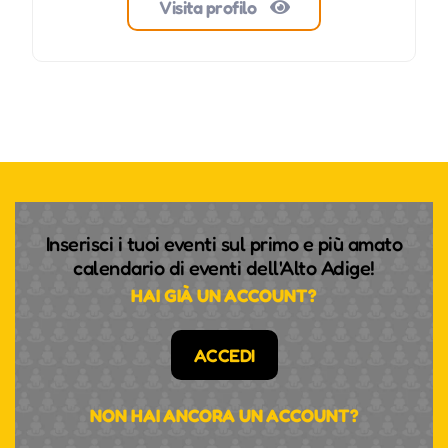
Visita profilo
Inserisci i tuoi eventi sul primo e più amato
calendario di eventi dell'Alto Adige!
HAI GIÀ UN ACCOUNT?
ACCEDI
NON HAI ANCORA UN ACCOUNT?