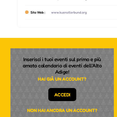
Sito Web :
www.kuenstlerbund.org
Inserisci i tuoi eventi sul primo e più
amato calendario di eventi dell'Alto
Adige!
HAI GIÀ UN ACCOUNT?
ACCEDI
NON HAI ANCORA UN ACCOUNT?