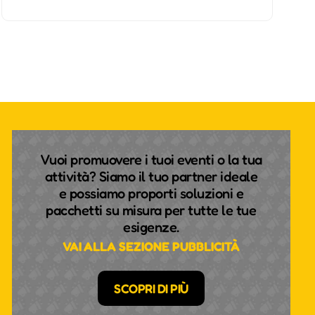
Vuoi promuovere i tuoi eventi o la tua
attività? Siamo il tuo partner ideale
e possiamo proporti soluzioni e
pacchetti su misura per tutte le tue
esigenze.
VAI ALLA SEZIONE PUBBLICITÀ
SCOPRI DI PIÙ