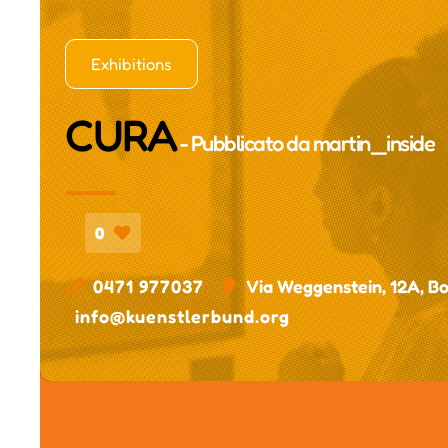
Exhibitions
CURA
- Pubblicato da
martin_inside
0
0471 977037
Via Weggenstein, 12A, Bo
info@kuenstlerbund.org