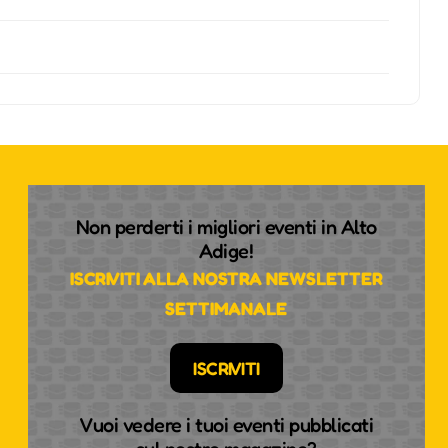
Non perderti i migliori eventi in Alto
Adige!
ISCRIVITI ALLA NOSTRA NEWSLETTER
SETTIMANALE
ISCRIVITI
Vuoi vedere i tuoi eventi pubblicati