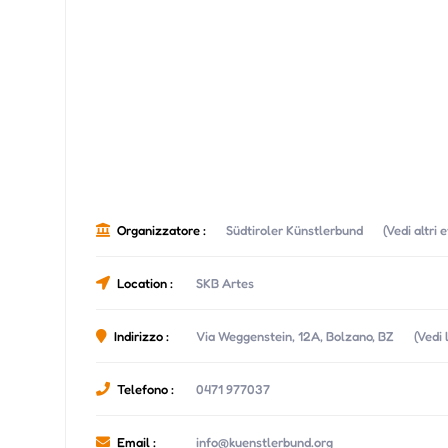
Organizzatore :
Südtiroler Künstlerbund
(Vedi altri
Location :
SKB Artes
Indirizzo :
Via Weggenstein, 12A, Bolzano, BZ
(Vedi 
Telefono :
0471 977037
Email :
info@kuenstlerbund.org