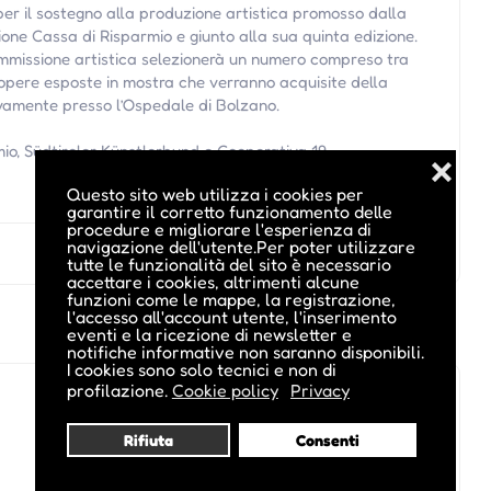
er il sostegno alla produzione artistica promosso dalla
one Cassa di Risparmio e giunto alla sua quinta edizione.
missione artistica selezionerà un numero compreso tra
 opere esposte in mostra che verranno acquisite della
vamente presso l’Ospedale di Bolzano.
o, Südtiroler Künstlerbund e Cooperativa 19.
❌
Questo sito web utilizza i cookies per
garantire il corretto funzionamento delle
procedure e migliorare l'esperienza di
navigazione dell'utente.Per poter utilizzare
tutte le funzionalità del sito è necessario
accettare i cookies, altrimenti alcune
funzioni come le mappe, la registrazione,
l'accesso all'account utente, l'inserimento
eventi e la ricezione di newsletter e
notifiche informative non saranno disponibili.
I cookies sono solo tecnici e non di
profilazione.
Cookie policy
Privacy
Rifiuta
Consenti