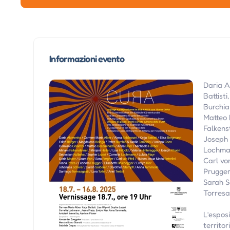
Informazioni evento
Daria A
Battist
Burchia
Matteo 
Falkenst
Joseph 
Lochman
Carl vo
Prugger
Sarah S
Torresag
L’esposi
territor