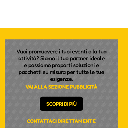
Vuoi promuovere i tuoi eventi o la tua
attività? Siamo il tuo partner ideale
e possiamo proporti soluzioni e
pacchetti su misura per tutte le tue
esigenze.
VAI ALLA SEZIONE PUBBLICITÀ
SCOPRI DI PIÙ
CONTATTACI DIRETTAMENTE