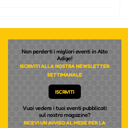
Non perderti i migliori eventi in Alto
Adige!
ISCRIVITI ALLA NOSTRA NEWSLETTER
SETTIMANALE
ISCRIVITI
Vuoi vedere i tuoi eventi pubblicati
sul nostro magazine?
RICEVI UN AVVISO AL MESE PER LA