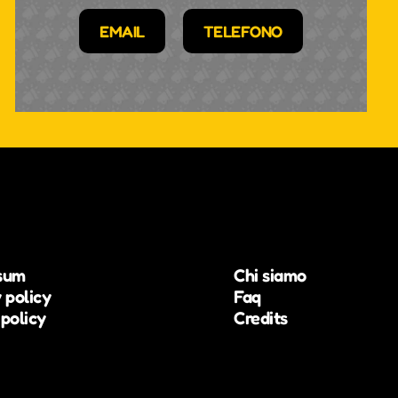
EMAIL
TELEFONO
sum
Chi siamo
 policy
Faq
policy
Credits