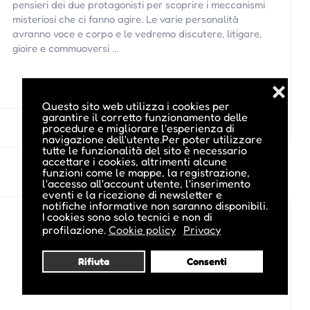
pensieri dei due protagonisti per scoprire i meccanismi
misteriosi che ci fanno agire. Le varie personalità
avranno voce e corpo e le vedremo discutere, litigare,
gioire e commuoversi ...
❌
Questo sito web utilizza i cookies per
garantire il corretto funzionamento delle
procedure e migliorare l'esperienza di
navigazione dell'utente.Per poter utilizzare
tutte le funzionalità del sito è necessario
accettare i cookies, altrimenti alcune
funzioni come le mappe, la registrazione,
l'accesso all'account utente, l'inserimento
eventi e la ricezione di newsletter e
notifiche informative non saranno disponibili.
I cookies sono solo tecnici e non di
profilazione.
Cookie policy
Privacy
Rifiuta
Consenti