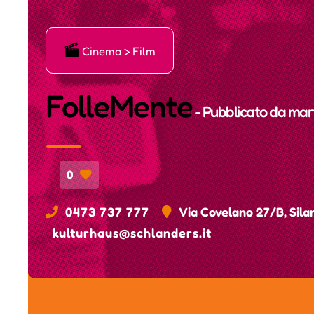
Ę
Cinema > Film
FolleMente
- Pubblicato da
mart
0
0473 737 777
Via Covelano 27/B, Sila
kulturhaus@schlanders.it