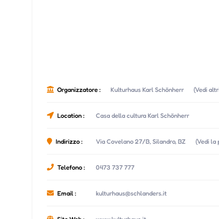
Organizzatore :
Kulturhaus Karl Schönherr
(Vedi alt
Location :
Casa della cultura Karl Schönherr
Indirizzo :
Via Covelano 27/B, Silandro, BZ
(Vedi la
Telefono :
0473 737 777
Email :
kulturhaus@schlanders.it
Sito Web :
www.kulturhaus.it