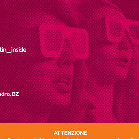
in_inside
ndro, BZ
ATTENZIONE