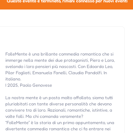
Questo evento è terminato, rimani connesso per nuovi eventi
FolleMente è una brillante commedia romantica che si
immerge nella mente dei due protagonisti, Piero e Lara,
svelando i loro pensieri più nascosti. Con Edoardo Leo,
Pilar Fogliati, Emanuela Fanelli, Claudia Pandolfi. In
italiano.
I 2025, Paolo Genovese
La nostra mente è un posto molto affollato, siamo tutti
pluriabitati con tante diverse personalità che devono
convivere tra di loro. Razionali, romantiche, istintive, a
volte folli. Ma chi comanda veramente?
“FolleMente” è la storia di un primo appuntamento, una
divertente commedia romantica che ci fa entrare nei