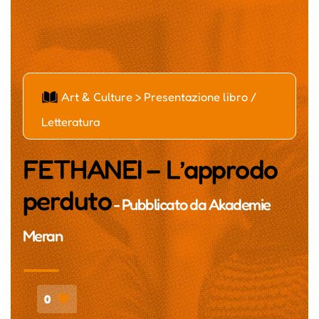
ą
Art & Culture > Presentazione libro /
Letteratura
FETHANEI – L’approdo
perduto
- Pubblicato da
Akademie
Meran
0