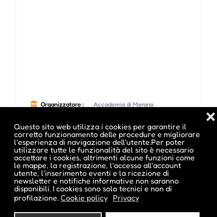
Organizzatore :
Accademia di Merano
❌
(Vedi altri eventi di questo organizzatore)
Questo sito web utilizza i cookies per garantire il
corretto funzionamento delle procedure e migliorare
Location :
Accademia di Merano, Villa San Marco
l'esperienza di navigazione dell'utente.Per poter
utilizzare tutte le funzionalità del sito è necessario
accettare i cookies, altrimenti alcune funzioni come
le mappe, la registrazione, l'accesso all'account
Indirizzo :
Via Innerhofer 1, Merano, BZ
utente, l'inserimento eventi e la ricezione di
newsletter e notifiche informative non saranno
disponibili. I cookies sono solo tecnici e non di
Telefono :
0473 237737
profilazione.
Cookie policy
Privacy