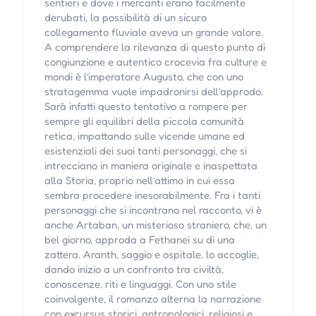
sentieri e dove i mercanti erano facilmente
derubati, la possibilità di un sicuro
collegamento fluviale aveva un grande valore.
A comprendere la rilevanza di questo punto di
congiunzione e autentico crocevia fra culture e
mondi è l’imperatore Augusto, che con uno
stratagemma vuole impadronirsi dell’approdo.
Sarà infatti questo tentativo a rompere per
sempre gli equilibri della piccola comunità
retica, impattando sulle vicende umane ed
esistenziali dei suoi tanti personaggi, che si
intrecciano in maniera originale e inaspettata
alla Storia, proprio nell’attimo in cui essa
sembra procedere inesorabilmente. Fra i tanti
personaggi che si incontrano nel racconto, vi è
anche Artaban, un misterioso straniero, che, un
bel giorno, approda a Fethanei su di una
zattera. Aranth, saggio e ospitale, lo accoglie,
dando inizio a un confronto tra civiltà,
conoscenze, riti e linguaggi. Con uno stile
coinvolgente, il romanzo alterna la narrazione
con excursus storici, antropologici, religiosi e