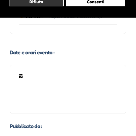
Email :
info@adsit.org
Rifiuta
Consenti
Sito Web :
https://www.meran.academy/
Date e orari evento :
Pubblicato da :