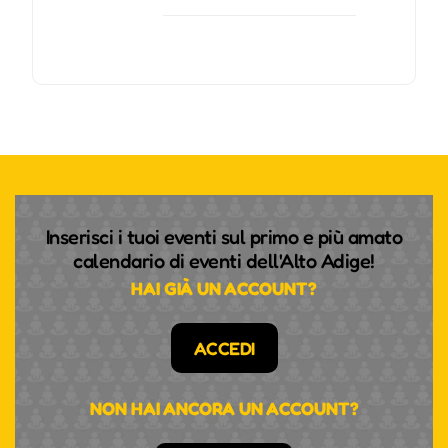
Inserisci i tuoi eventi sul primo e più amato
calendario di eventi dell'Alto Adige!
HAI GIÀ UN ACCOUNT?
ACCEDI
NON HAI ANCORA UN ACCOUNT?