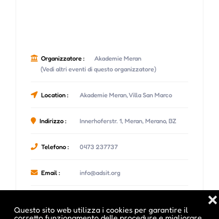
Organizzatore :
Akademie Meran
(Vedi altri eventi di questo organizzatore)
Location :
Akademie Meran, Villa San Marco
Indirizzo :
Innerhoferstr. 1, Meran, Merano, BZ
Telefono :
0473 237737
Email :
info@adsit.org
❌
Sito Web :
https://www.meran.academy/
Questo sito web utilizza i cookies per garantire il
corretto funzionamento delle procedure e migliorare