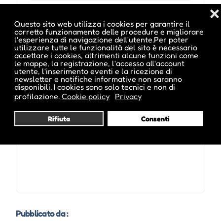
❌
Sito Web :
Questo sito web utilizza i cookies per garantire il
https://www.mairania857.org/evento/lospite-
corretto funzionamento delle procedure e migliorare
donore-festa-2/
l'esperienza di navigazione dell'utente.Per poter
utilizzare tutte le funzionalità del sito è necessario
accettare i cookies, altrimenti alcune funzioni come
le mappe, la registrazione, l'accesso all'account
utente, l'inserimento eventi e la ricezione di
newsletter e notifiche informative non saranno
disponibili. I cookies sono solo tecnici e non di
Date e orari evento :
profilazione.
Cookie policy
Privacy
Rifiuta
Consenti
Pubblicato da :