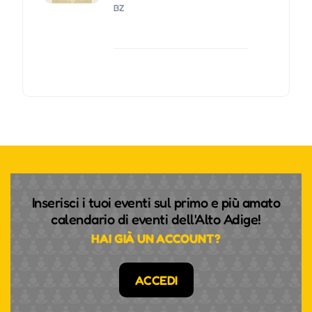
BZ
Inserisci i tuoi eventi sul primo e più amato
calendario di eventi dell'Alto Adige!
HAI GIÀ UN ACCOUNT?
ACCEDI