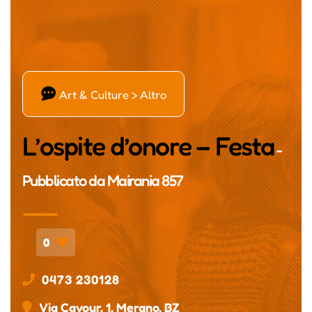
Ď
Art & Culture > Altro
L’ospite d’onore – Festa
-
Pubblicato da
Mairania 857
0
0473 230128
Via Cavour, 1, Merano, BZ