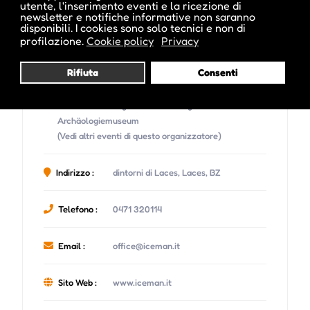
utente, l'inserimento eventi e la ricezione di
newsletter e notifiche informative non saranno
disponibili. I cookies sono solo tecnici e non di
profilazione.
Cookie policy
Privacy
Rifiuta
Consenti
Organizzatore :
Museo Archeologico dell’Alto Adige Südtiroler
Archäologiemuseum
(Vedi altri eventi di questo organizzatore)
Indirizzo :
dintorni di Laces, Laces, BZ
Telefono :
0471 320114
Email :
office@iceman.it
Sito Web :
www.iceman.it