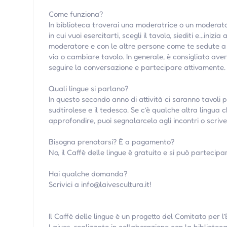
Come funziona?
In biblioteca troverai una moderatrice o un moderator
in cui vuoi esercitarti, scegli il tavolo, siediti e…iniz
moderatore e con le altre persone come te sedute a q
via o cambiare tavolo. In generale, è consigliato ave
seguire la conversazione e partecipare attivamente.
Quali lingue si parlano?
In questo secondo anno di attività ci saranno tavoli per 
sudtirolese e il tedesco. Se c’è qualche altra lingua 
approfondire, puoi segnalarcelo agli incontri o scriv
Bisogna prenotarsi? È a pagamento?
No, il Caffè delle lingue è gratuito e si può partecip
Hai qualche domanda?
Scrivici a info@laivescultura.it!
Il Caffè delle lingue è un progetto del Comitato per 
Laives, realizzato in collaborazione con la bibliotec