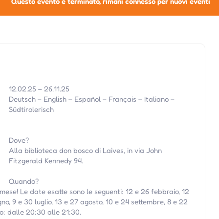
Questo evento è terminato, rimani connesso per nuovi eventi
12.02.25 – 26.11.25
Deutsch – English – Español – Français – Italiano –
Südtirolerisch
Dove?
Alla biblioteca don bosco di Laives, in via John
Fitzgerald Kennedy 94.
Quando?
ese! Le date esatte sono le seguenti: 12 e 26 febbraio, 12
gno, 9 e 30 luglio, 13 e 27 agosto, 10 e 24 settembre, 8 e 22
o: dalle 20:30 alle 21:30.