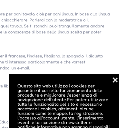
e per ogni tavolo, cioè per ogni lingua. In base alla lingua
ia a chiacchierare! Parlerai con la moderatrice o il
uel tavolo. Se ti stanchi, puoi tranquillamente andare
re le conoscenze di base della lingua scelta per poter
il francese, l’inglese, l’italiano, lo spagnolo, il dialetto
che ti interessa particolarmente e che vorresti
endoci un e-mail.
❌
Questo sito web utilizza i cookies per
are liberamente.
garantire il corretto funzionamento delle
procedure e migliorare l'esperienza di
navigazione dell'utente.Per poter utilizzare
tutte le funzionalità del sito è necessario
accettare i cookies, altrimenti alcune
funzioni come le mappe, la registrazione,
l'accesso all'account utente, l'inserimento
l’Educazione permanete in lingua italiana del Comune di
eventi e la ricezione di newsletter e
notifiche informative non saranno disponibili.
a don bosco di Laives. Con il sostegno del Comune di