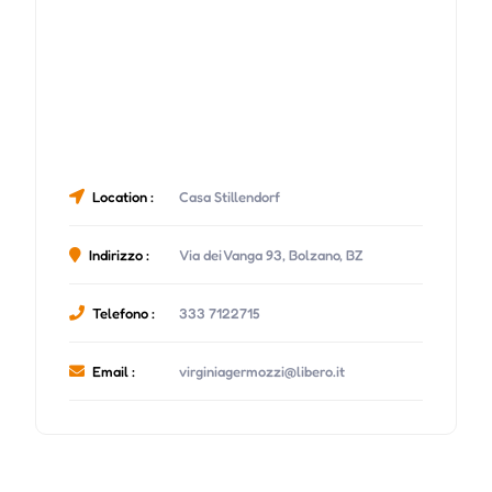
Location :
Casa Stillendorf
Indirizzo :
Via dei Vanga 93, Bolzano, BZ
Telefono :
333 7122715
Email :
virginiagermozzi@libero.it