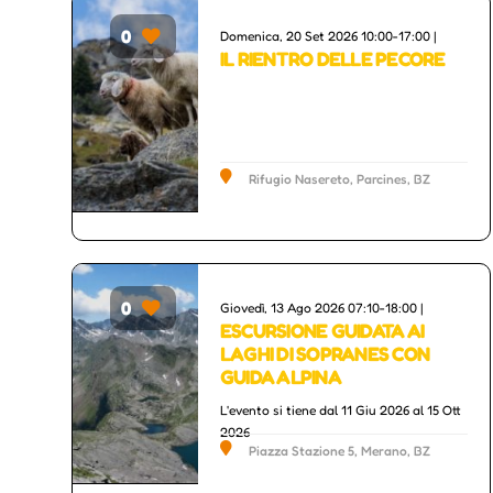
0
Domenica, 20 Set 2026 10:00-17:00 |
rs
Others
IL RIENTRO DELLE PECORE
Rifugio Nasereto, Parcines, BZ
0
Giovedì, 13 Ago 2026 07:10-18:00 |
Others
ESCURSIONE GUIDATA AI
LAGHI DI SOPRANES CON
GUIDA ALPINA
L'evento si tiene dal 11 Giu 2026 al 15 Ott
2026
Piazza Stazione 5, Merano, BZ