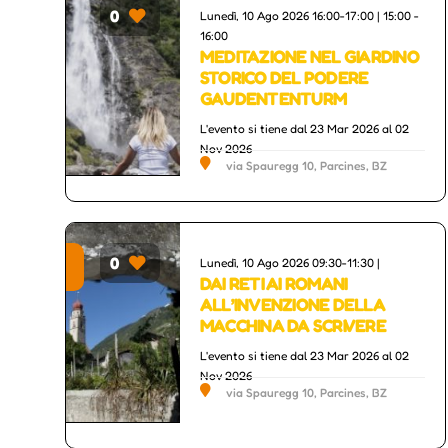
0
Lunedì, 10 Ago 2026 16:00-17:00 | 15:00 -
rs
Others
16:00
MEDITAZIONE NEL GIARDINO
STORICO DEL PODERE
GAUDENTENTURM
L'evento si tiene dal 23 Mar 2026 al 02
Nov 2026
via Spauregg 10, Parcines, BZ
0
Lunedì, 10 Ago 2026 09:30-11:30 |
 Culture
Others
DAI RETI AI ROMANI
ALL’INVENZIONE DELLA
MACCHINA DA SCRIVERE
L'evento si tiene dal 23 Mar 2026 al 02
Nov 2026
via Spauregg 10, Parcines, BZ