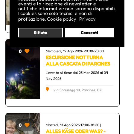
eventi e la ricezione di newsletter e
notifiche informative non saranno disponibili.
I cookies sono solo tecnici e non di
Via Peter Mitterhofer 2, Parcines, BZ
profilazione.
Cookie policy
Privacy
Rifiuta
Consenti
0
Mercoledì, 12 Ago 2026 20:30-23:00 |
ESCURSIONE NOTTURNA
ALLA CASCATA DI PARCINES
L'evento si tiene dal 25 Mar 2026 al 04
Nov 2026
via Spauregg 10, Parcines, BZ
0
Martedì, 11 Ago 2026 17:00-18:30 |
ALLES KÄSE ODER WAS? -