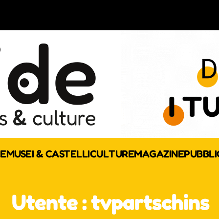
E
MUSEI & CASTELLI
CULTURE
MAGAZINE
PUBBLI
Utente : tvpartschins