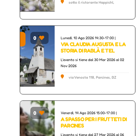
sotto il ristorante Happichl,
Parcines, BZ
0
Lunedì, 10 Ago 2026 14:30-17:00 |
 Culture
Others
VIA CLAUDIA AUGUSTA E LA
STORIA DI RABLÀ E TEL
L'evento si tiene dal 30 Mar 2026 al 02
Nov 2026
via Venosta 118, Parcines, BZ
0
Venerdì, 14 Ago 2026 15:00-17:00 |
rs
Others
A SPASSO PER I FRUTTETI DI
PARCINES
L'evento si tiene dal 27 Mar 2026 al 06