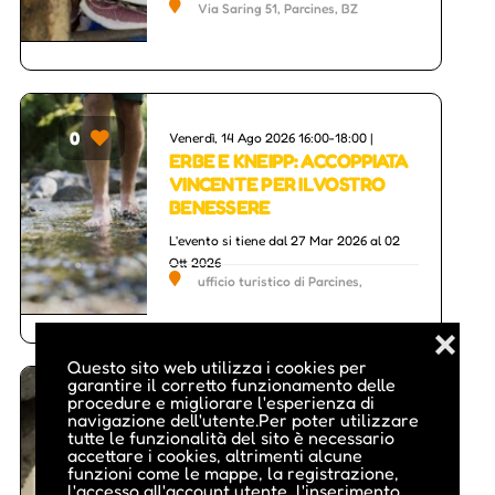
Via Saring 51, Parcines, BZ
0
Venerdì, 14 Ago 2026 16:00-18:00 |
ERBE E KNEIPP: ACCOPPIATA
VINCENTE PER IL VOSTRO
BENESSERE
L'evento si tiene dal 27 Mar 2026 al 02
Ott 2026
ufficio turistico di Parcines,
Parcines, BZ
❌
Questo sito web utilizza i cookies per
garantire il corretto funzionamento delle
procedure e migliorare l'esperienza di
0
Giovedì, 13 Ago 2026 17:00-19:00 |
navigazione dell'utente.Per poter utilizzare
SEMINARIO ENOLOGICO
tutte le funzionalità del sito è necessario
accettare i cookies, altrimenti alcune
L'evento si tiene dal 26 Mar 2026 al 05
funzioni come le mappe, la registrazione,
l'accesso all'account utente, l'inserimento
Nov 2026