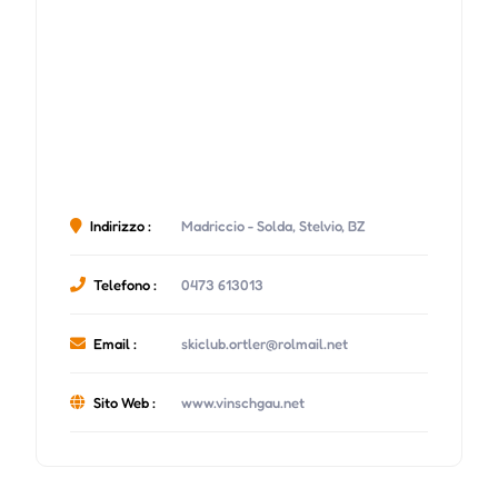
Indirizzo :
Madriccio - Solda, Stelvio, BZ
Telefono :
0473 613013
Email :
skiclub.ortler@rolmail.net
Sito Web :
www.vinschgau.net