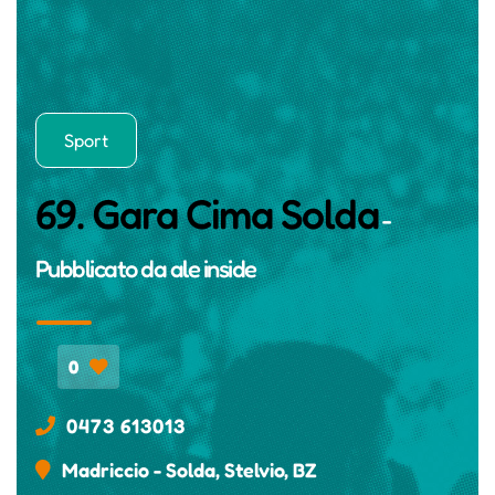
Sport
69. Gara Cima Solda
-
Pubblicato da
ale inside
0
0473 613013
Madriccio - Solda, Stelvio, BZ