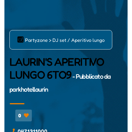
ļ
Partyzone > DJ set / Aperitivo lungo
LAURIN'S APERITIVO
LUNGO 6TO9
- Pubblicato da
parkhotellaurin
0
0471311000