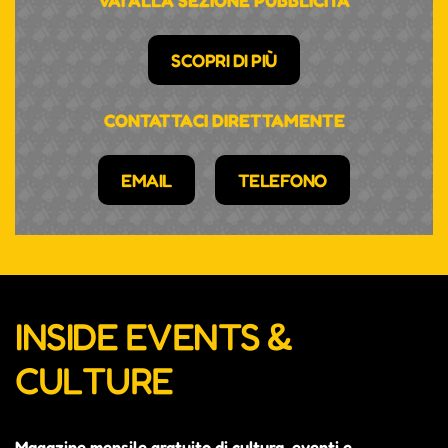
VAI ALLA SEZIONE PUBBLICITÀ
SCOPRI DI PIÙ
CONTATTACI DIRETTAMENTE
EMAIL
TELEFONO
INSIDE EVENTS &
CULTURE
Magazine mensile gratuito di cultura, eventi e