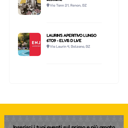
Via Tann 21, Renon, BZ
LAURIN'S APERITIVO LUNGO
6TO9 - ELVIS D LIVE
Via Laurin 4, Bolzano, BZ
Inserisci i tuoi eventi sul primo e più amato