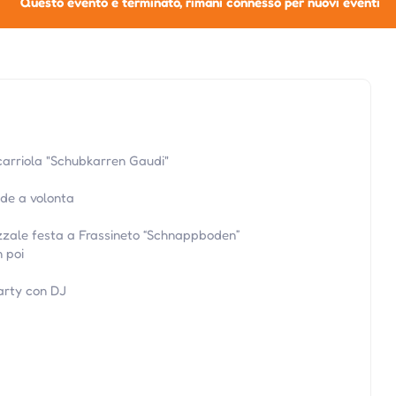
Questo evento è terminato, rimani connesso per nuovi eventi
carriola "Schubkarren Gaudi"
de a volonta
zzale festa a Frassineto “Schnappboden”
n poi
arty con DJ