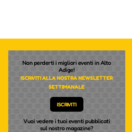
Non perderti i migliori eventi in Alto
Adige!
ISCRIVITI ALLA NOSTRA NEWSLETTER
SETTIMANALE
ISCRIVITI
Vuoi vedere i tuoi eventi pubblicati
sul nostro magazine?