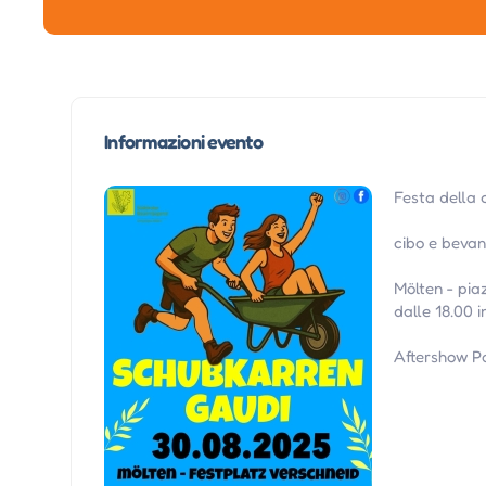
Informazioni evento
Festa della 
cibo e bevan
Mölten - pia
dalle 18.00 i
Aftershow P