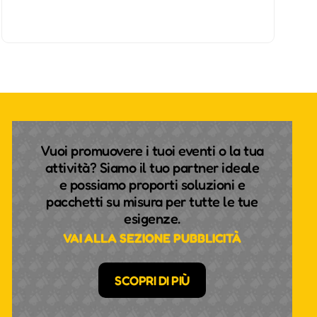
Vuoi promuovere i tuoi eventi o la tua
attività? Siamo il tuo partner ideale
e possiamo proporti soluzioni e
pacchetti su misura per tutte le tue
esigenze.
VAI ALLA SEZIONE PUBBLICITÀ
SCOPRI DI PIÙ