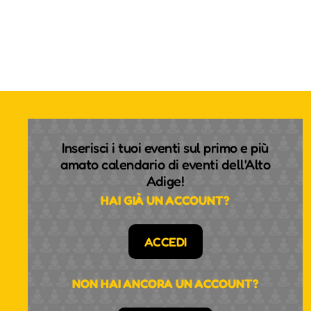
Inserisci i tuoi eventi sul primo e più
amato calendario di eventi dell'Alto
Adige!
HAI GIÀ UN ACCOUNT?
ACCEDI
NON HAI ANCORA UN ACCOUNT?