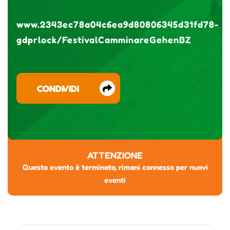
www.2343ec78a04c6ea9d80806345d31fd78-
gdprlock/FestivalCamminareGehenBZ
CONDIVIDI
ATTENZIONE
Questo evento è terminato, rimani connesso per nuovi
eventi