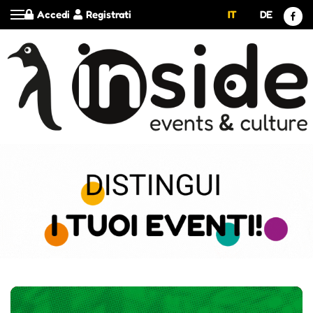
Accedi
Registrati
IT
DE