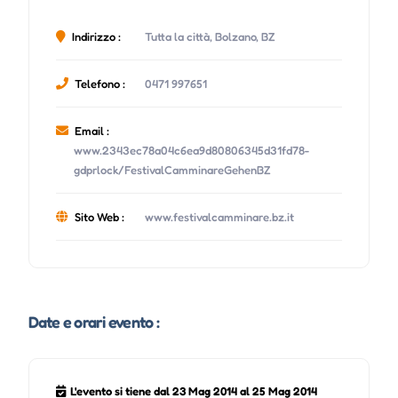
Indirizzo :
Tutta la città, Bolzano, BZ
Telefono :
0471 997651
Email :
www.2343ec78a04c6ea9d80806345d31fd78-
gdprlock/FestivalCamminareGehenBZ
Sito Web :
www.festivalcamminare.bz.it
Date e orari evento :
L'evento si tiene dal 23 Mag 2014 al 25 Mag 2014