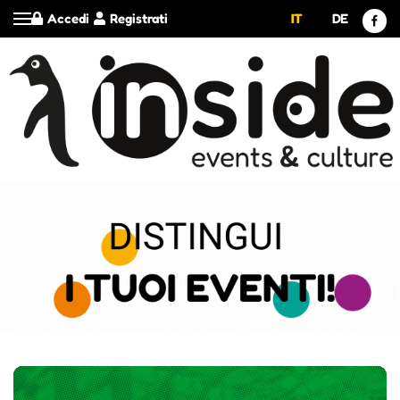
Accedi
Registrati
IT
DE