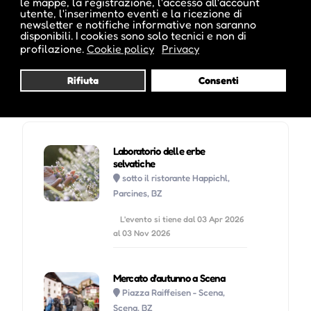
le mappe, la registrazione, l'accesso all'account
utente, l'inserimento eventi e la ricezione di
newsletter e notifiche informative non saranno
Visita profilo
disponibili. I cookies sono solo tecnici e non di
profilazione.
Cookie policy
Privacy
Rifiuta
Consenti
Potrebbe interessarti anche :
Laboratorio delle erbe
selvatiche
sotto il ristorante Happichl,
Parcines, BZ
L'evento si tiene dal 03 Apr 2026
al 03 Nov 2026
Mercato d'autunno a Scena
Piazza Raiffeisen - Scena,
Scena, BZ