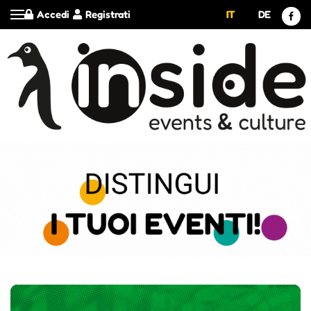
Accedi
Registrati
IT
DE