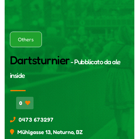
Others
Dartsturnier
- Pubblicato da
ale
inside
0
0473 673297
Mühlgasse 13, Naturno, BZ