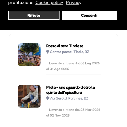
profilazione.
Cookie policy
Privacy
Rifiuta
Consenti
Potrebbe interessarti anche :
Rosso di sera Tirolese
Centro paese, Tirolo, BZ
L'evento si tiene dal 06 Lug 2026
al 31 Ago 2026
Miele - uno sguardo dietro le
quinte dell'apicoltura
Via Gerold, Parcines, BZ
L'evento si tiene dal 23 Mar 2026
al 02 Nov 2026