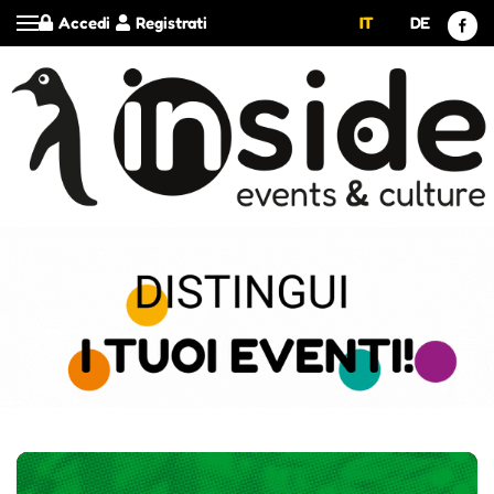
Accedi
Registrati
IT
DE