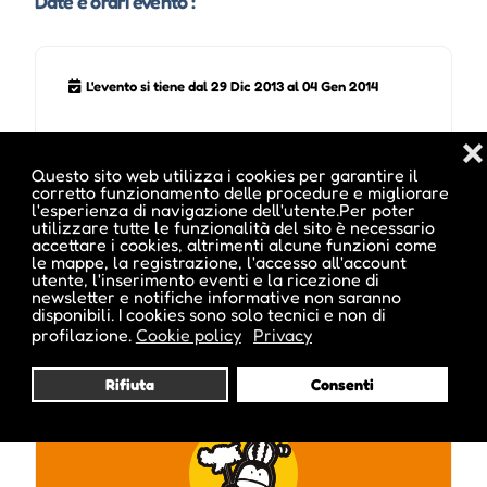
Date e orari evento :
L'evento si tiene dal 29 Dic 2013 al 04 Gen 2014
❌
Questo sito web utilizza i cookies per garantire il
corretto funzionamento delle procedure e migliorare
l'esperienza di navigazione dell'utente.Per poter
utilizzare tutte le funzionalità del sito è necessario
accettare i cookies, altrimenti alcune funzioni come
le mappe, la registrazione, l'accesso all'account
Pubblicato da :
utente, l'inserimento eventi e la ricezione di
newsletter e notifiche informative non saranno
disponibili. I cookies sono solo tecnici e non di
profilazione.
Cookie policy
Privacy
ale inside
Rifiuta
Consenti