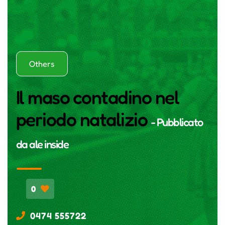
Others
Il maso contadino nel
periodo natalizio
- Pubblicato
da
ale inside
0
0474 555722