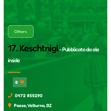
Others
17. Keschtnigl
- Pubblicato da
ale
inside
0
0472 855290
Paese, Velturno, BZ