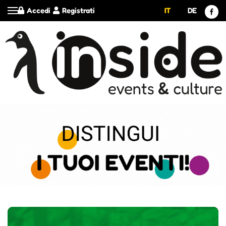
Accedi
Registrati
IT
DE