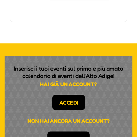
Inserisci i tuoi eventi sul primo e più amato
calendario di eventi dell'Alto Adige!
HAI GIÀ UN ACCOUNT?
ACCEDI
NON HAI ANCORA UN ACCOUNT?